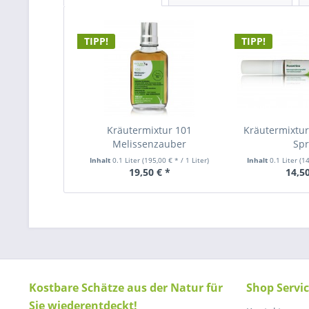
TIPP!
TIPP!
Kräutermixtur 101
Kräutermixtu
Melissenzauber
Sp
Inhalt
0.1 Liter
(195,00 € * / 1 Liter)
Inhalt
0.1 Liter
(14
19,50 € *
14,50
Kostbare Schätze aus der Natur für
Shop Servi
Sie wiederentdeckt!